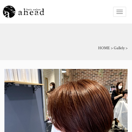
HOME
>
Gallely
>