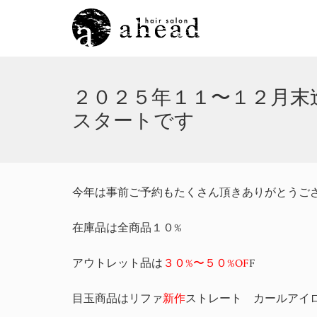
２０２５年１１〜１２月末
スタートです
今年は事前ご予約もたくさん頂きありがとうご
在庫品は全商品１０%
アウトレット品は
３０%〜５０%OF
F
目玉商品はリファ
新作
ストレート カールアイロ