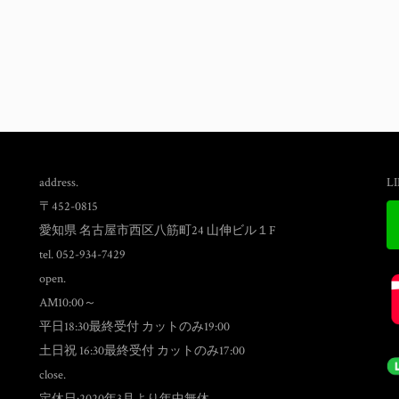
address.
L
〒452-0815
愛知県 名古屋市西区八筋町24 山伸ビル１F
tel. 052-934-7429
open.
AM10:00～
平日18:30最終受付 カットのみ19:00
土日祝 16:30最終受付 カットのみ17:00
close.
定休日:2020年3月より年中無休