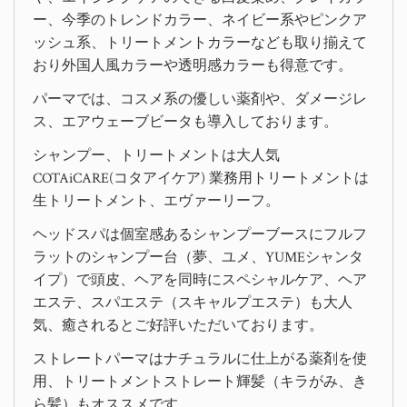
ー、今季のトレンドカラー、ネイビー系やピンクア
ッシュ系、トリートメントカラーなども取り揃えて
おり外国人風カラーや透明感カラーも得意です。
パーマでは、コスメ系の優しい薬剤や、ダメージレ
ス、エアウェーブビータも導入しております。
シャンプー、トリートメントは大人気
COTAiCARE(コタアイケア) 業務用トリートメントは
生トリートメント、エヴァーリーフ。
ヘッドスパは個室感あるシャンプーブースにフルフ
ラットのシャンプー台（夢、ユメ、YUMEシャンタ
イプ）で頭皮、ヘアを同時にスペシャルケア、ヘア
エステ、スパエステ（スキャルプエステ）も大人
気、癒されるとご好評いただいております。
ストレートパーマはナチュラルに仕上がる薬剤を使
用、トリートメントストレート輝髪（キラがみ、き
ら髪）もオススメです