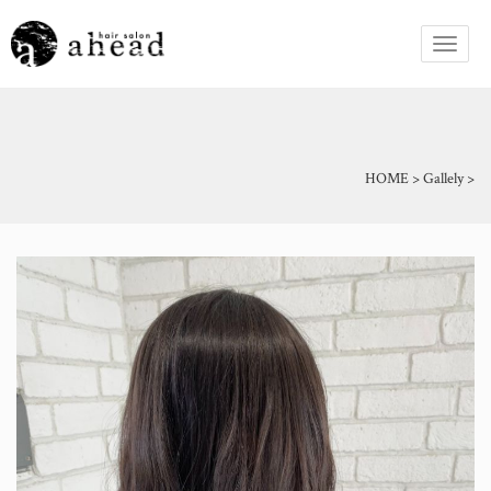
HOME
>
Gallely
>