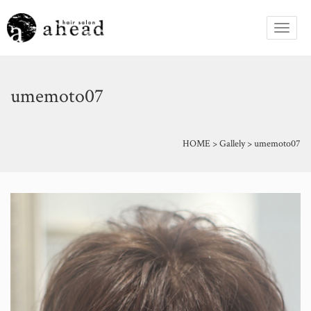
umemoto07
HOME
>
Gallely
>
umemoto07