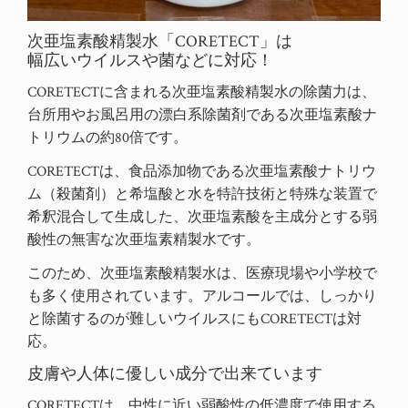
次亜塩素酸精製水「CORETECT」は
幅広いウイルスや菌などに対応！
CORETECTに含まれる次亜塩素酸精製水の除菌力は、
台所用やお風呂用の漂白系除菌剤である次亜塩素酸ナ
トリウムの
約80倍
です。
CORETECTは、食品添加物である次亜塩素酸ナトリウ
ム（殺菌剤）と希塩酸と水を特許技術と特殊な装置で
希釈混合して生成した、次亜塩素酸を主成分とする弱
酸性の
無害な次亜塩素精製水
です。
このため、次亜塩素酸精製水は、医療現場や小学校で
も多く使用されています。アルコールでは、しっかり
と除菌するのが難しいウイルスにもCORETECTは対
応。
皮膚や人体に優しい成分で出来ています
CORETECTは、中性に近い弱酸性の低濃度で使用する