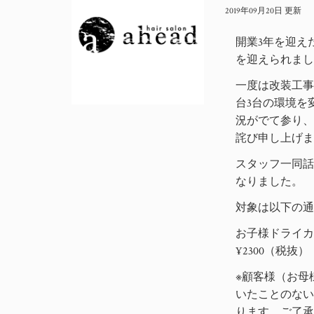
2019年09月20日 更新
開業3年を迎え
を迎えられま
一度は改装工事
台3台の環境を
況がでて参り
詫び申し上げ
スタッフ一同
なりました。
対象は以下の
お子様ドライカッ
¥2300（税抜）
※顧客様（お母
いたことのな
ります。ご了