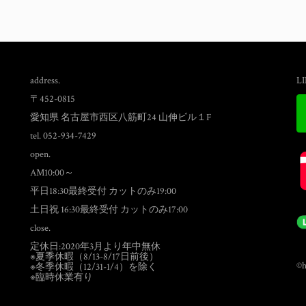
address.
L
〒452-0815
愛知県 名古屋市西区八筋町24 山伸ビル１F
tel. 052-934-7429
open.
AM10:00～
平日18:30最終受付 カットのみ19:00
土日祝 16:30最終受付 カットのみ17:00
close.
定休日:2020年3月より年中無休
※夏季休暇（8/13-8/17日前後）
©h
※冬季休暇（12/31-1/4）を除く
※臨時休業有り