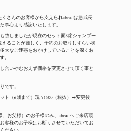
たくさんのお客様から支えられaheadは急成長
した事心より感謝いたします。
も致しましたが現在のセット面6席シャンプー
変えることが難しく、予約のお取りしずらい状
、多大なご迷惑をおかけしていることを深くお
ます。
話し合いやむおえず価格を変更させて頂く事と
通りです。
ト（6歳まで）現 ¥1500（税抜）→
変更後
様、お父様）のお子様のみ、aheadへご来店頂
いお客様のお子様はお断りさせていただいてお
承ください。