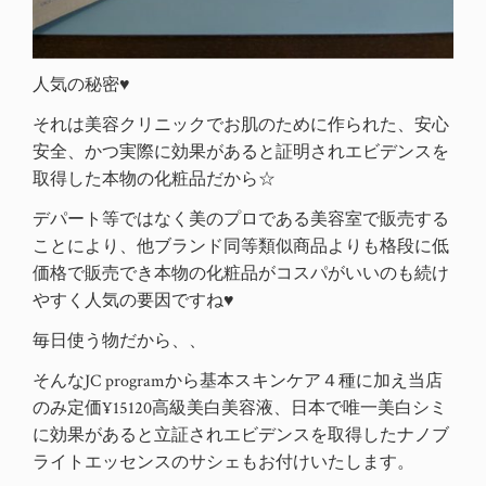
人気の秘密♥
それは美容クリニックでお肌のために作られた、安心
安全、かつ実際に効果があると証明されエビデンスを
取得した本物の化粧品だから☆
デパート等ではなく美のプロである美容室で販売する
ことにより、他ブランド同等類似商品よりも格段に低
価格で販売でき本物の化粧品がコスパがいいのも続け
やすく人気の要因ですね♥
毎日使う物だから、、
そんなJC programから基本スキンケア４種に加え当店
のみ定価¥15120高級美白美容液、日本で唯一美白シミ
に効果があると立証されエビデンスを取得したナノブ
ライトエッセンスのサシェもお付けいたします。