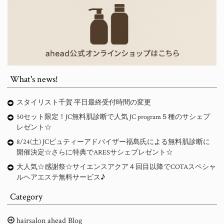
What's news!
スタイリスト千賀 平日最終受付時間の変更
50セット限定！JC無料肌診断で人気 JC program５種のサシェプ
レゼント☆
8/24(土) JCビュティーアドバイザー福島氏による無料肌診断に
開催決定☆さらに特典でARESサシェプレゼント☆
大人気☆感謝祭☆サイエンスアクア４回目以降でCOTAスペシャ
ルヘアエステ無料サービス♪
Category
hairsalon ahead Blog