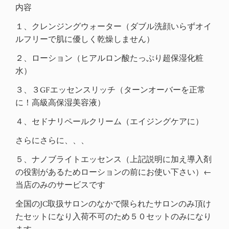
内容
１、クレンジングウォーター（ダブル洗顔いらずオイ
ルフリーで肌に優しく乾燥しません）
２、ローション（ヒアルロン酸たっぷり超保湿化粧
水）
３、３GFエッセンスリッチ（ターンオーバーを正常
に！高級高保湿美容液）
４、セドナリペールクリーム（エイジングケアに）
さらにさらに、、、
５、ナノブライトエッセンス（上記説明に加え導入剤
の役割があるためローションの前にお使い下さい）
←
当店のみのサービスです
全国のJC取扱サロンのなかで限られたサロンのみ頂け
たセットになり入荷不可のため５０セットのみになり